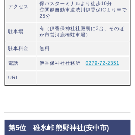
保バスターミナルより徒歩10分
アクセス
◎関越自動車道渋川伊香保ICより車で
25分
有（伊香保神社社殿裏に3台、そのほ
駐車場
か市営河鹿橋駐車場）
駐車料金
無料
電話
伊香保神社社務所
0279-72-2351
URL
―
第5位 碓氷峠 熊野神社(安中市)