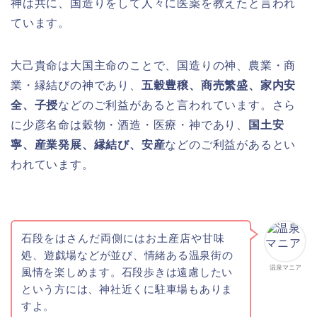
神は共に、国造りをして人々に医薬を教えたと言われ
ています。
大己貴命は大国主命のことで、国造りの神、農業・商
業・縁結びの神であり、
五穀豊穣、商売繁盛、家内安
全、子授
などのご利益があると言われています。さら
に少彦名命は穀物・酒造・医療・神であり、
国土安
寧、産業発展、縁結び、安産
などのご利益があるとい
われています。
石段をはさんだ両側にはお土産店や甘味
処、
遊戯場などが並び、情緒ある温泉街の
温泉マニア
風情を楽しめます。
石段歩きは遠慮したい
という方には、神社近くに駐車場もありま
すよ。