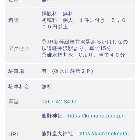
拝観料：無料
料金
初穂料：個人：１件に付き ５，０
００円以上
◎JR新幹線軽井沢駅あるいはしなの
アクセス
鉄道軽井沢駅より、車で15分、
◎碓氷軽井沢ⅠCより、車で４０分
駐車場
有 (碓氷山荘第２Ｐ)
駐車料金
無料
電話
0267-42-3490
熊野神社
https://kumano.boo.jp/
熊野皇大神社
https://kumanokoutai.
URL