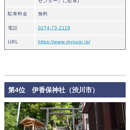
センター）に駐車)
駐車料金
無料
電話
0274-73-2119
URL
https://www.myougi.jp/
第4位 伊香保神社（渋川市）