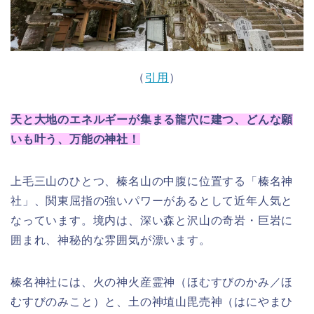
（
引用
）
天と大地のエネルギーが集まる龍穴に建つ、どんな願
いも叶う、万能の神社！
上毛三山のひとつ、榛名山の中腹に位置する「榛名神
社」、関東屈指の強いパワーがあるとして近年人気と
なっています。境内は、深い森と沢山の奇岩・巨岩に
囲まれ、神秘的な雰囲気が漂います。
榛名神社には、火の神火産霊神（ほむすびのかみ／ほ
むすびのみこと）と、土の神埴山毘売神（はにやまひ