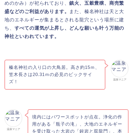
めのかみ）が祀られており、
鎮火、五穀豊穣、商売繁
盛などのご利益があります。
また、榛名神社は天と大
地のエネルギーが集まるとされる龍穴という場所に建
ち、
すべての運気が上昇し、どんな願いも叶う万能の
神社といわれています。
榛名神社の入り口の大鳥居。高さ約15ｍ、
笠木長さは20.31ｍの必見のビックサイ
温泉マニア
ズ！
境内にはパワースポットが点在。浄化の作
用がある「瓶子の滝」、大地のエネルギー
温泉マニア
を受け取った大岩の「鉾岩と双龍門」、本