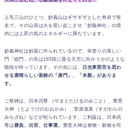
上毛三山のひとつ、妙義山はギザギザとした奇岩で有
名で、その山容は火を思い起こさせ「妙義神社」の境
内には上昇の気のエネルギーに満ちています。
妙義神社は斜面に作られているので、朱塗りの美しい
門「総門」の先は165段に渡る天空に向かうかのような
階段が待っています。その先には、
日光東照宮を思わ
せる素晴らしい装飾の「唐門」、「本殿」がありま
す。
ご祭神は、日本武尊 （やまとたけるのみこと）、豊受
大神 （とようけのおおかみ）、菅原道真（すがわらの
みちざね）などが祀られています。ご利益は、日本武
尊は
勝負、出世、仕事運、
豊受大神は食物・穀物を司