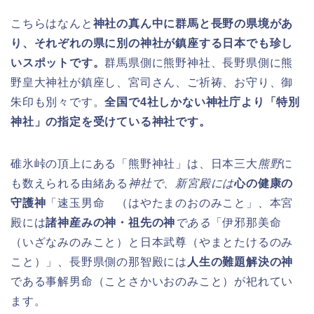
こちらはなんと
神社の真ん中に群馬と長野の県境があ
り、それぞれの県に別の神社が鎮座する日本でも珍し
いスポットです。
群馬県側に熊野神社、長野県側に熊
野皇大神社が鎮座し、宮司さん、ご祈祷、お守り、御
朱印も別々です。
全国で4社しかない神社庁より「特別
神社」の指定を受けている神社です。
碓氷峠の頂上にある「熊野神社」は、日本三大
熊野
に
も数えられる由緒ある
神社で、新宮殿には
心の健康の
守護神
「速玉男命 （はやたまのおのみこと」
、
本宮
殿には
諸神産みの神・祖先の神
である
「伊邪那美命
（いざなみのみこと）と日本武尊（やまとたけるのみ
こと）」、長野県側の那智殿には
人生の難題解決の神
である事解男命（ことさかいおのみこと）が祀れてい
ます。