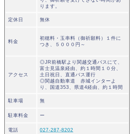
ります。
定休日
無休
初穂料・玉串料（御祈願料）１件に
料金
つき、５０００円～
◎JR前橋駅より関越交通バスにて、
富士見温泉経由、約１時間１０分、
アクセス
土日祝日、直通バス運行
◎関越自動車道 赤城インターよ
り、国道353、県道4経由、約１時間
駐車場
無
駐車料金
ー
電話
027-287-8202