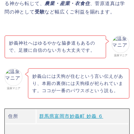
る神から転じて、
農業・産業・衣食住
、菅原道真は学
問の神として
受験
など幅広くご利益を賜れます。
妙義神社へはゆるやかな脇参道もあるの
で、足腰に自信のない方も大丈夫です。
温泉マニア
妙義山には天狗が住むという言い伝えがあ
り、本殿の裏側には天狗様が祀られていま
温泉マニア
す。ココが一番のパワスポという説も。
住所
群馬県富岡市妙義町 妙義 ６