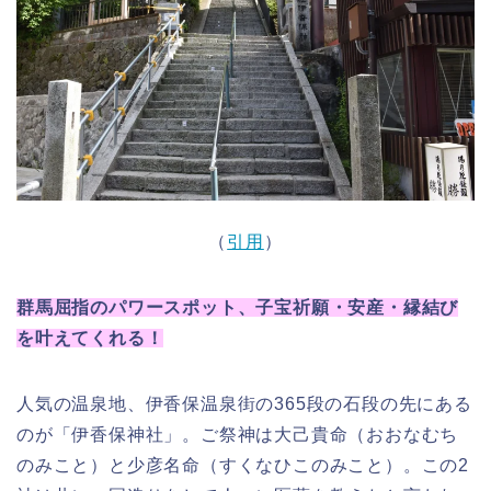
（
引用
）
群馬屈指のパワースポット、子宝祈願・安産・縁結び
を叶えてくれる！
人気の温泉地、伊香保温泉街の365段の石段の先にある
のが「伊香保神社」。ご祭神は大己貴命（おおなむち
のみこと）と少彦名命（すくなひこのみこと）。この2