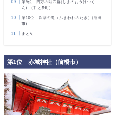
第9位 四万の甌穴群(しまのおうけつぐ
ん) (中之条町)
第10位 吹割の滝（ふきわれのたき）(沼田
市)
まとめ
第1位 赤城神社（前橋市）