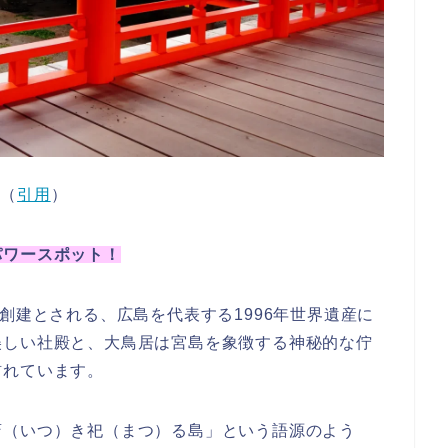
（
引用
）
パワースポット！
創建とされる、広島を代表する1996年世界遺産に
美しい社殿と、大鳥居は宮島を象徴する神秘的な佇
訪れています。
斎（いつ）き祀（まつ）る島」という語源のよう