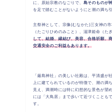
に、原始宗教のなごりで、
島そのものが
を足で踏むことがないようにと潮の満ち
主祭神として、宗像(
むなかた
)三女神の
（たごりひめのみこと）、湍津姫命（たぎ
して、結婚、縁結び、美容、合格祈願、
交通安全のご利益もあります。
「厳島神社」の美しい社殿は、平清盛が
上に建てられているのが特徴で、潮の満
見え、満潮時には特に幻想的な景色が望め
には「大鳥居」まで歩いて近づくことも
す。