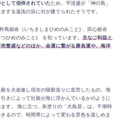
神として信仰されていた
ため、平清盛が「神の島」
引きする遠浅の浜に社が建てられたそうです。
市杵島姫命（いちきしまひめのみこと) 、田心姫命
つひめのみこと) を祀っています。
主なご利益と
商売繁盛などのほか、金運に繋がる勝負運や、海洋
社殿を大改修し現在の寝殿造りに造営したもの。海
ち引きによって社殿が海に浮かんでいるかのように
ます。 海に立つ、朱塗りの「大鳥居」は、干潮時
できるので、時間帯によって変わる景色を楽しめま