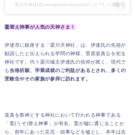
梁川天神社(@yanagawatenjinsya)がシェアした投稿
鷽替え神事が人気の天神さま！
伊達市に鎮座する「梁川天神社」は、伊達氏の先祖が
勧請したと伝えられる学問の神様、菅原道真公を祀る
神社です。代々梁川城主伊達氏の信仰が篤く、現代で
も
合格祈願、学業成就のご利益があるとされ、多くの
受験生やその家族が参拝に訪れます。
道真を祭神とする神社において行われる神事である
「鷽(うそ)替え神事」が有名。鷽が嘘に通じることか
ら、前年にあった災厄・凶事などを嘘とし、本年は吉