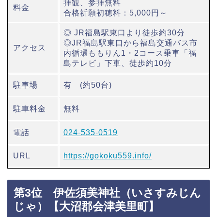
拝観、参拝無料
料金
合格祈願初穂料：5,000円～
◎ JR福島駅東口より徒歩約30分
◎JR福島駅東口から福島交通バス市
アクセス
内循環ももりん1・2コース乗車「福
島テレビ」下車、徒歩約10分
駐車場
有 (約50台)
駐車料金
無料
電話
024-535-0519
URL
https://gokoku559.info/
第3位 伊佐須美神社（いさすみじん
じゃ）【大沼郡会津美里町】