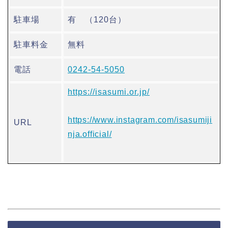
駐車場
有 （120台）
駐車料金
無料
電話
0242-54-5050
https://isasumi.or.jp/
https://www.instagram.com/isasumiji
URL
nja.official/