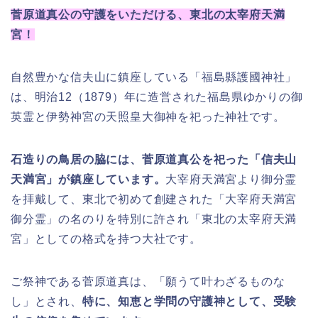
菅原道真公の守護をいただける、東北の太宰府天満
宮！
自然豊かな信夫山に鎮座している「福島縣護國神社」
は、明治12（1879）年に造営された福島県ゆかりの御
英霊と伊勢神宮の天照皇大御神を祀った神社です。
石造りの鳥居の脇には、菅原道真公を祀った「信夫山
天満宮」が鎮座しています。
大宰府天満宮より御分霊
を拝戴して、東北で初めて創建された「大宰府天満宮
御分霊」の名のりを特別に許され「東北の太宰府天満
宮」としての格式を持つ大社です。
ご祭神である菅原道真は、「願うて叶わざるものな
し」とされ、
特に、知恵と学問の守護神として、受験