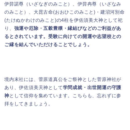
伊弉諾尊（いざなぎのみこと）、伊弉冉尊（いざなみ
のみこと）、大昆古命(おおひこのみこと)・建沼河別命
(たけぬかわけのみこと)の4柱を伊佐須美大神として祀
り、
強運や厄除・
五穀豊穣・縁結び
などのご利益があ
るとされています。受験に向けての開運や志望校との
ご縁を結んでいただけることでしょう。
境内末社には、菅原道真公をご祭神とした菅原神社が
あり、伊佐須美天神として
学問成就・出世開運の守護
神
として信仰を集めています。こちらも、忘れずに参
拝をしてきましょう。