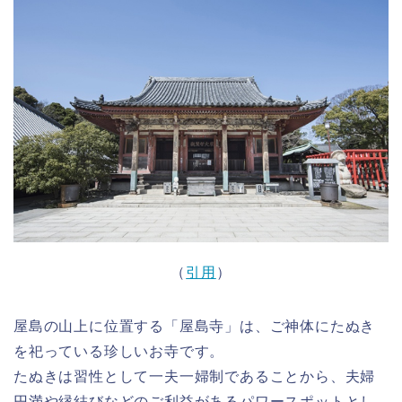
（
引用
）
屋島の山上に位置する「屋島寺」は、ご神体にたぬき
を祀っている珍しいお寺です。
たぬきは習性として一夫一婦制であることから、夫婦
円満や縁結びなどのご利益があるパワースポットとし