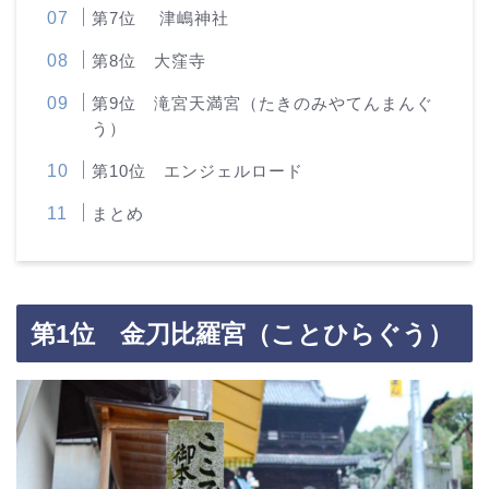
第7位 津嶋神社
第8位 大窪寺
第9位 滝宮天満宮（たきのみやてんまんぐ
う）
第10位 エンジェルロード
まとめ
第1位 金刀比羅宮（ことひらぐう）