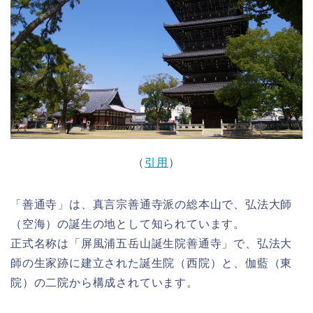
（
引用
）
「善通寺」は、真言宗善通寺派の総本山で、弘法大師
（空海）の誕生の地として知られています。
正式名称は「屏風浦五岳山誕生院善通寺」で、弘法大
師の生家跡に建立された誕生院（西院）と、伽藍（東
院）の二院から構成されています。