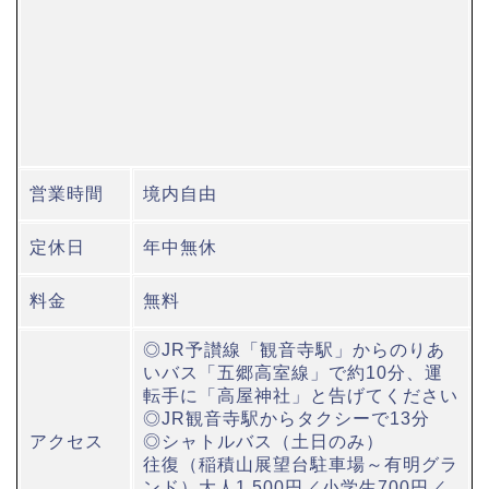
営業時間
境内自由
定休日
年中無休
料金
無料
◎JR予讃線「観音寺駅」からのりあ
いバス「五郷高室線」で約10分、運
転手に「高屋神社」と告げてください
◎JR観音寺駅からタクシーで13分
アクセス
◎シャトルバス（土日のみ）
往復（稲積山展望台駐車場～有明グラ
ンド）大人1,500円／小学生700円／