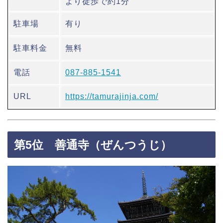
より徒歩で約1分
駐車場
有り
駐車料金
無料
電話
087-885-1541
URL
https://tamurajinja.com/
第5位 善通寺（ぜんつうじ）