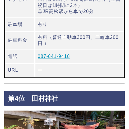
祝日は1時間に2本）
◎JR高松駅から車で20分
駐車場
有り
有料（普通自動車300円、二輪車200
駐車料金
円 ）
電話
087-841-9418
URL
ー
第4位 田村神社