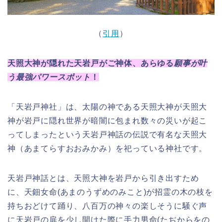
（
引用
）
天照大神が隠れた天岩戸がご神体、あらゆる
願事が叶
う最強パワースポット
！
「天岩戸神社」は、太陽の神である天照大神が天照大
神が岩戸に隠れ世界が暗闇に包まれ数々の災いが起こ
ってしまったという天岩戸神話の伝説で有名な天照大
神（あまてらすおおみかみ）を祀っている神社です。
天岩戸神話とは、天照大神を岩戸から引き出すため
に、天鈿女命(あまのうずめのみこと)が招霊の木の枝を
持ちおどけて踊り、八百万の神々の楽しそうに騒ぐ声
に天岩戸の扉を少し開けた際に手力男命(たぢからをの