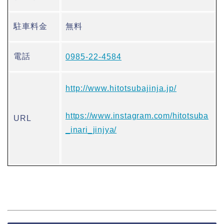
駐車料金
無料
電話
0985-22-4584
http://www.hitotsubajinja.jp/
https://www.instagram.com/hitotsuba
URL
_inari_jinjya/