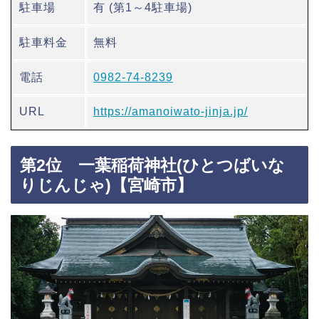
駐車場
有 (第1～4駐車場)
駐車料金
無料
電話
0982-74-8239
URL
https://amanoiwato-jinja.jp/
第2位 一葉稲荷神社(ひとつばいな
りじんじゃ)【宮崎市】