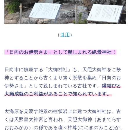
（
引用
）
「日向のお伊勢さま」として親しまれる絶景神社！
日向市に鎮座する「大御神社」も、天照大御神をご祭
神とすることから古くより篤く崇敬を集め「日向のお
伊勢さま」として親しまれている古社です。
縁結びと
大願成就のご利益があることで知られています。
大海原を見渡す絶景の柱状岩上に建つ大御神社は、古
くは天照皇太神宮と言われ、
天照大御神（あまてらす
おおみかみ）の孫である瓊々杵尊(ににぎのみこと)が、