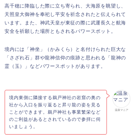
高千穂に降臨した際に立ち寄られ、大海原を眺望し、
天照皇大御神を奉祀し平安を祈念されたと伝えられて
います。また、神武天皇が東征の際に武運長久と航海
安全を祈願した場所ともされるパワースポット。
境内には「神坐」（かみくら）と名付けられた巨大な
「さざれ石」群や龍神信仰の痕跡と思われる「龍神の
霊（玉）」などパワースポットがあります。
境内東側に隣接する鵜戸神社の岩窟の奥の
社から入口を振り返ると昇り龍の姿を見る
温泉マニア
ことができます。鵜戸神社も事業繁栄など
のご利益があるとされているので参拝に伺
いましょう。