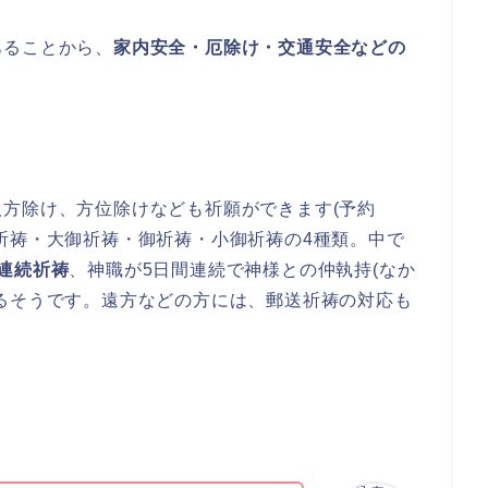
あることから、
家内安全・厄除け・交通安全などの
方除け、方位除けなども祈願ができます(予約
祈祷・大御祈祷・御祈祷・小御祈祷の4種類。中で
連続祈祷
、神職が5日間連続で神様との仲執持(なか
るそうです。遠方などの方には、郵送祈祷の対応も