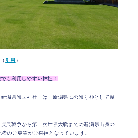
（
引用
）
誰でも利用しやすい神社！
 新潟県護国神社」は、新潟県民の護り神として親
建。戊辰戦争から第二次世界大戦までの新潟県出身の
戦死者のご英霊がご祭神となっています。