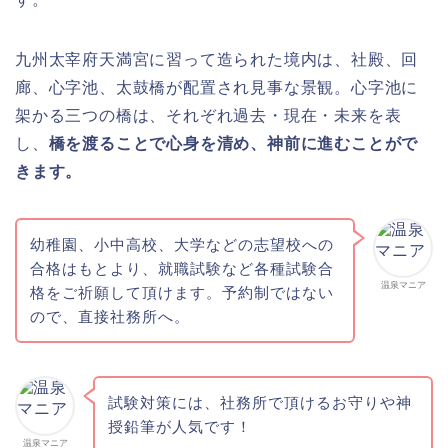
九州太宰府天満宮に習って造られた境内は、社殿、回
廊、心字池、太鼓橋が配置され見事な景観。心字池に
架かる三つの橋は、それぞれ過去・現在・未来を表
し、
橋を渡ることで心身を清め、神前に進むことがで
きます。
幼稚園、小中高校、大学などの志望校への
合格はもとより、就職試験など各種試験合
温泉マニア
格をご祈願して頂けます。予約制ではない
ので、直接社務所へ。
試験対策には、社務所で頂けるお守りや神
授鉛筆が人気です！
温泉マニア