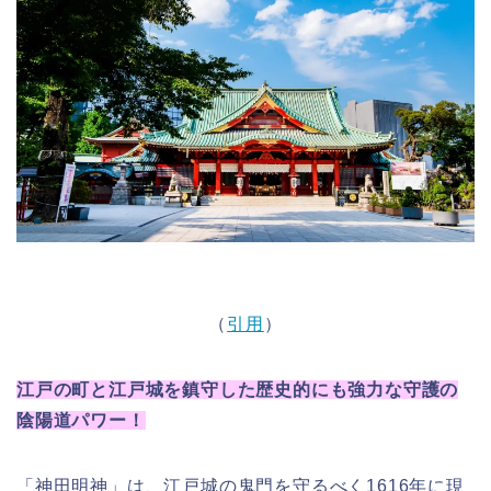
（
引用
）
江戸の町と江戸城を鎮守した歴史的にも強力な守護の
陰陽道パワー！
「神田明神」は、江戸城の鬼門を守るべく1616年に現