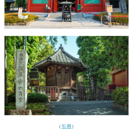
（
引用
）