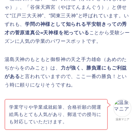
ゃ）」、「谷保天満宮（やぼてんまんぐう）」と併せ
て“江戸三大天神”、“関東三天神”と呼ばれています。い
ずれも、
学問の神様として知られる平安朝きっての秀
才の菅原道真公=天神様を祀っている
ことから受験シー
ズンに人気の学業のパワースポットです。
湯島天神のもともと御祭神の天之手力雄命（あめのた
ぢからをのみこと）は、
力が強く、勝負運にもご利益
がある
と言われていますので、ここ一番の勝負！とい
う時に頼りになりそうですね。
学業守りや学業成就鉛筆、合格祈願の開運
絵馬もとても人気があり、郵送での授与に
温泉マニア
も対応していただけます。