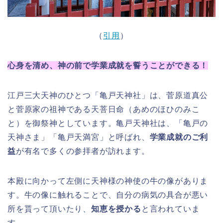
（
引用
）
心身を清め、神の前で学業成就を誓うことができる！
江戸三大天神のひとつ「亀戸天神社」は、菅原道真公
と菅原家の祖神である天菩日命（あめのほひのみこ
と）を御祭神としています。亀戸天神社は、「亀戸の
天神さま」「亀戸天満宮」と呼ばれ、
学業成就のご利
益
が有名で多くの参拝者が訪れます。
本殿に向かって左側に天神様の神使の牛の像がありま
す。牛の像に触れることで、自分の病気の具合が悪い
所を貰って頂いたり、
知恵を授かる
と言われていま
す。