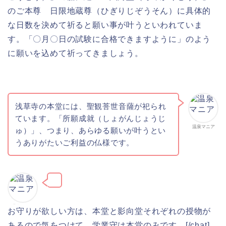
のご本尊 日限地蔵尊（ひぎりじぞうそん）に具体的
な日数を決めて祈ると願い事が叶うといわれていま
す。「〇月〇日の試験に合格できますように」のよう
に願いを込めて祈ってきましょう。
浅草寺の本堂には、聖観
菩
世音薩が祀られ
ています。「所願成就（しょがんじょうじ
温泉マニア
ゅ）」、つまり、あらゆる願いが叶うとい
うありがたいご利益の仏様です。
温泉マニア
お守りが欲しい方は、本堂と影向堂それぞれの授物が
あるので気をつけて。学業守は本堂のみです。
[
/chat]