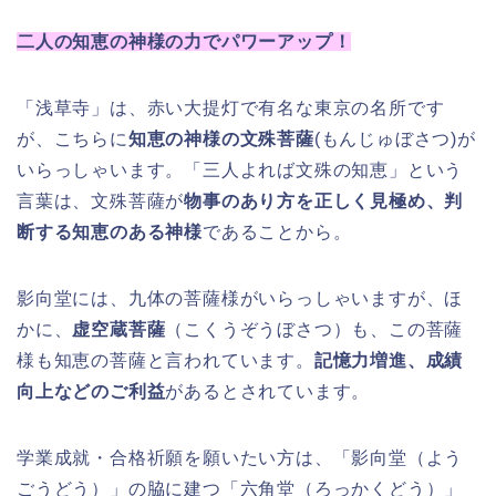
二人の知恵の神様の力でパワーアップ！
「浅草寺」は、赤い大提灯で有名な東京の名所です
が、こちらに
知恵の神様の文殊菩薩
(もんじゅぼさつ)が
いらっしゃいます。「三人よれば文殊の知恵」という
言葉は、文殊菩薩が
物事のあり方を正しく見極め、判
断する知恵のある神様
であることから。
影向堂には、九体の菩薩様がいらっしゃいますが、ほ
かに、
虚空蔵菩薩
（こくうぞうぼさつ）も、この菩薩
様も知恵の菩薩と言われています。
記憶力増進、成績
向上などのご利益
があるとされています。
学業成就・合格祈願を願いたい方は、「影向堂（よう
ごうどう）」の脇に建つ「六角堂（ろっかくどう）」