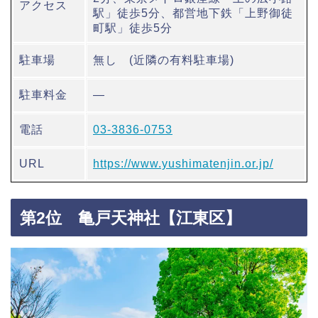
アクセス
駅」徒歩5分、都営地下鉄「上野御徒
町駅」徒歩5分
駐車場
無し (近隣の有料駐車場)
駐車料金
―
電話
03-3836-0753
URL
https://www.yushimatenjin.or.jp/
第2位 亀戸天神社【江東区】