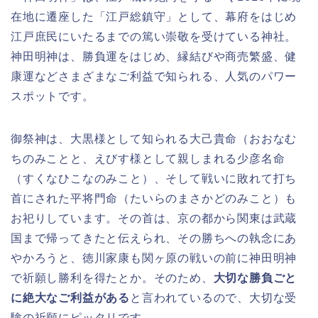
在地に遷座した「
江戸総鎮守
」として、幕府をはじめ
江戸庶民にいたるまでの篤い崇敬を受けている神社。
神田明神は、勝負運をはじめ、縁結びや商売繁盛、健
康運などさまざまなご利益で知られる、人気のパワー
スポットです。
御祭神は、大黒様として知られる大己貴命（おおなむ
ちのみことと、えびす様として親しまれる少彦名命
（すくなひこなのみこと）、そして戦いに敗れて打ち
首にされた平将門命（たいらのまさかどのみこと）も
お祀りしています。その首は、京の都から関東は武蔵
国まで帰ってきたと伝えられ、その勝ちへの執念にあ
やかろうと、徳川家康も関ヶ原の戦いの前に神田明神
で祈願し勝利を得たとか。そのため、
大切な勝負ごと
に絶大なご利益がある
と言われているので、大切な受
験の祈願にピッタリです。