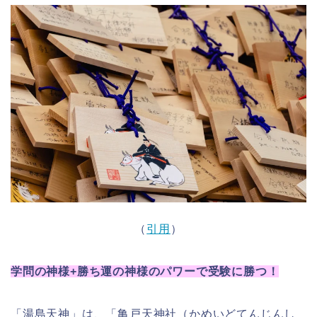
（
引用
）
学問の神様+勝ち運の神様のパワーで受験に勝つ！
「湯島天神」は、「亀戸天神社（かめいどてんじんし