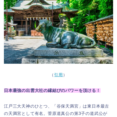
（
引用
）
日本最強の出雲大社の縁結びのパワーを頂ける！
江戸三大天神のひとつ、「谷保天満宮」は東日本最古
の天満宮として有名。菅原道真公の第3子の道武公が