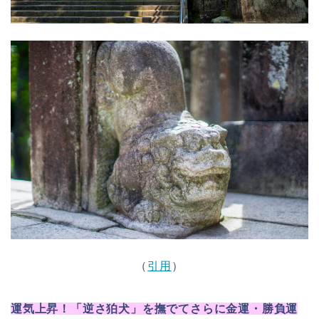
（
引用
）
運気上昇！「逆さ狛犬」を撫でてさらに金運・勝負運