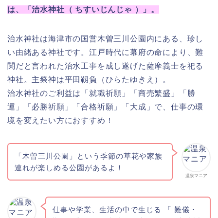
は、「治水神社（ ちすいじんじゃ ）」。
治水神社は海津市の国営木曽三川公園内にある、珍し
い由緒ある神社です。江戸時代に幕府の命により、難
関だと言われた治水工事を成し遂げた薩摩義士を祀る
神社。主祭神は平田靱負（ひらたゆきえ）。
治水神社のご利益は「就職祈願」「商売繁盛」「勝
運」「必勝祈願」「合格祈願」「大成」で、仕事の環
境を変えたい方におすすめ！
「木曽三川公園」という季節の草花や家族
連れが楽しめる公園があるよ！
温泉マニア
仕事や学業、生活の中で生じる 「 難儀・