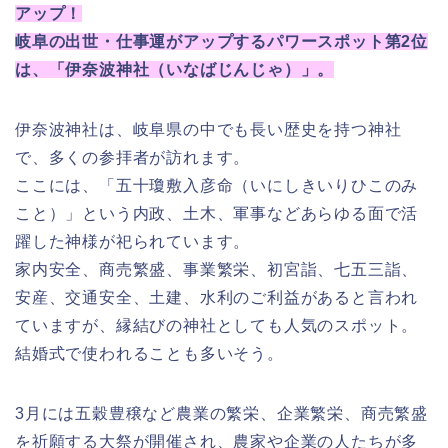
アップ！
岐阜の出世・仕事運がアップするパワースポット第2位
は、「伊奈波神社（いなばじんじゃ）」。
伊奈波神社は、岐阜県の中でも長い歴史を持つ神社
で、多くの参拝者が訪れます。
ここには、「五十瓊敷入彦命（いにしきいりひこのみ
こと）」という内政、土木、軍事などあらゆる面で活
躍した神様が祀られています。
家内安全、商売繁盛、事業繁栄、初宮詣、七五三詣、
安産、交通安全、土建、水利のご利益があると言われ
ていますが、縁結びの神社としても人気のスポット。
結婚式で使われることも多いそう。
3月には五穀豊穣など農業の繁栄、企業繁栄、商売繁盛
を祈願する大祭が開催され、農家や企業の人たちが多