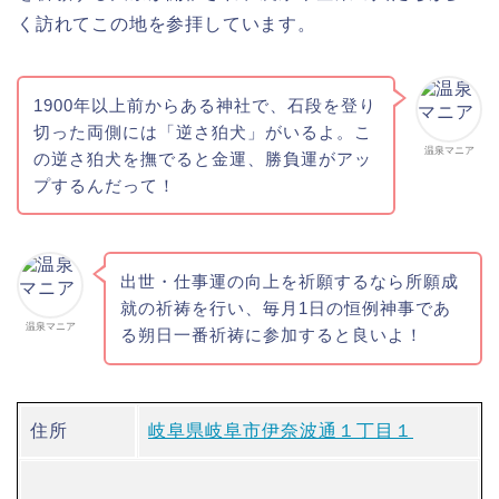
く訪れてこの地を参拝しています。
1900年以上前からある神社で、石段を登り
切った両側には「逆さ狛犬」がいるよ。こ
温泉マニア
の逆さ狛犬を撫でると金運、勝負運がアッ
プするんだって！
出世・仕事運の向上を祈願するなら所願成
就の祈祷を行い、毎月1日の恒例神事であ
温泉マニア
る朔日一番祈祷に参加すると良いよ！
住所
岐阜県岐阜市伊奈波通１丁目１