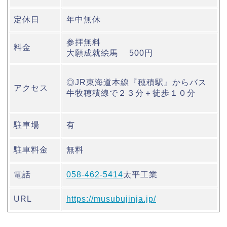
定休日
年中無休
参拝無料
料金
大願成就絵馬 500円
◎JR東海道本線『穂積駅』からバス
アクセス
牛牧穂積線で２３分＋徒歩１０分
駐車場
有
駐車料金
無料
電話
058-462-5414
太平工業
URL
https://musubujinja.jp/