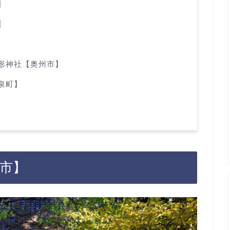
】
】
形神社【奥州市】
泉町】
岡市】