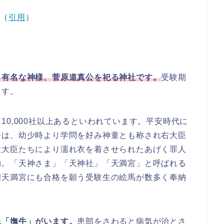
（
引用
）
も有名な神様、菅原道真公を祀る神社です。
受験期
ます。
0,000社以上あるといわれています。平安時代に
公は、幼少時より学問を好み神童とも称され右大臣
左大臣たちにより濡れ衣を着させられたあげく罪人
物。「天神さま」「天神社」「天満宮」と呼ばれる
岡天満宮にも合格を願う受験生の絵馬が数多く奉納
像「撫牛」がいます。
患部をさわると病気が治とさ