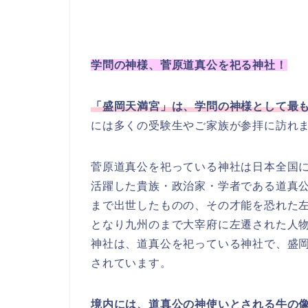
学問の神様、菅原道真公を祀る神社！
「盛岡天満宮」は、学問の神様として最
には多くの受験生やご家族が参拝に訪れ
菅原道真公を祀っている神社は日本全国に1
活躍した貴族・政治家・学者である道真
まで出世したものの、その才能を恐れた
となり九州のまで大宰府に左遷された人
神社は、道真公を祀っている神社で、盛
されています。
境内には、道真公の神使いとされる牛の