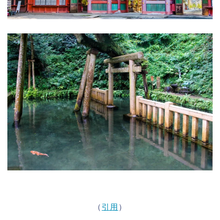
（
引用
）