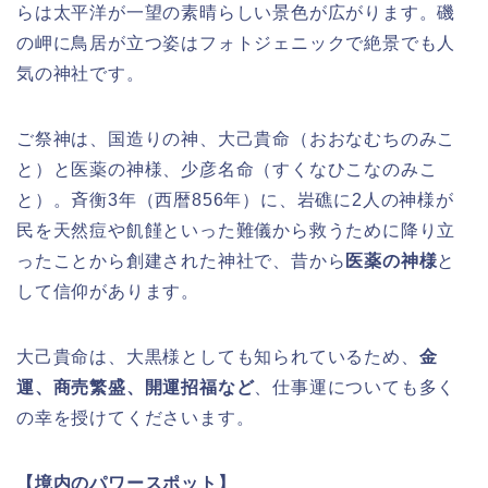
らは太平洋が一望の素晴らしい景色が広がります。磯
の岬に鳥居が立つ姿はフォトジェニックで絶景でも人
気の神社です。
ご祭神は、国造りの神、大己貴命（おおなむちのみこ
と）と医薬の神様、少彦名命（すくなひこなのみこ
と）。斉衡3年（西暦856年）に、岩礁に2人の神様が
民を天然痘や飢饉といった難儀から救うために降り立
ったことから創建された神社で、昔から
医薬の神様
と
して信仰があります。
大己貴命は、大黒様としても知られているため、
金
運、商売繁盛、開運招福など
、仕事運についても多く
の幸を授けてくださいます。
【境内のパワースポット】