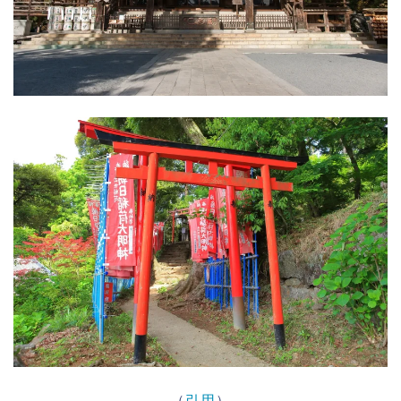
（
引用
）