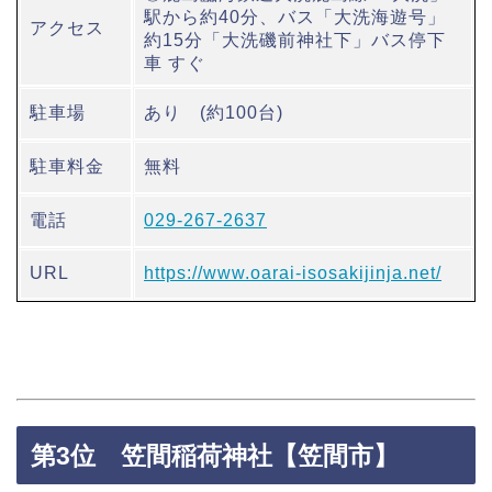
駅から約40分、バス「大洗海遊号」
アクセス
約15分「大洗磯前神社下」バス停下
車 すぐ
駐車場
あり (約100台)
駐車料金
無料
電話
029-267-2637
URL
https://www.oarai-isosakijinja.net/
第3位 笠間稲荷神社【笠間市】