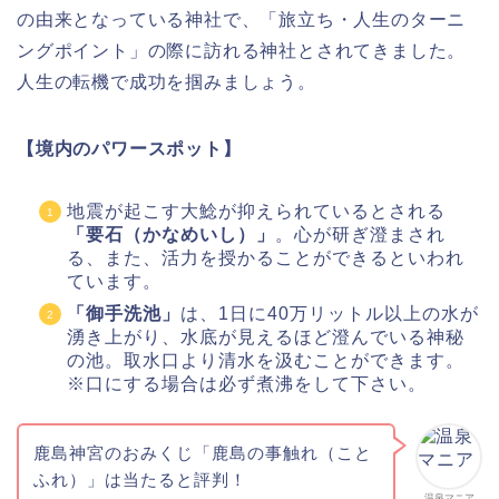
の由来となっている神社で、「旅立ち・人生のターニ
ングポイント」の際に訪れる神社とされてきました。
人生の転機で成功を掴みましょう。
【境内のパワースポット】
地震が起こす大鯰が抑えられているとされる
「要石（かなめいし）」
。心が研ぎ澄まされ
る、また、活力を授かることができるといわれ
ています。
「御手洗池」
は、1日に40万リットル以上の水が
湧き上がり、水底が見えるほど澄んでいる神秘
の池。取水口より清水を汲むことができます。
※口にする場合は必ず煮沸をして下さい。
鹿島神宮のおみくじ「鹿島の事触れ（こと
ふれ）」は当たると評判！
温泉マニア