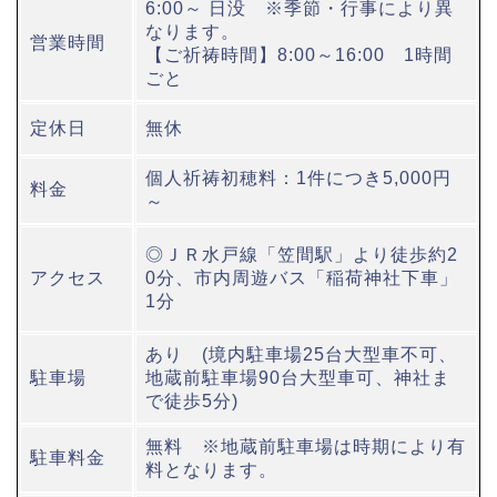
6:00～ 日没 ※季節・行事により異
なります。
営業時間
【ご祈祷時間】8:00～16:00 1時間
ごと
定休日
無休
個人祈祷初穂料：1件につき5,000円
料金
～
◎ＪＲ水戸線「笠間駅」より徒歩約2
アクセス
0分、市内周遊バス「稲荷神社下車」
1分
あり (境内駐車場25台大型車不可、
駐車場
地蔵前駐車場90台大型車可、神社ま
で徒歩5分)
無料 ※地蔵前駐車場は時期により有
駐車料金
料となります。