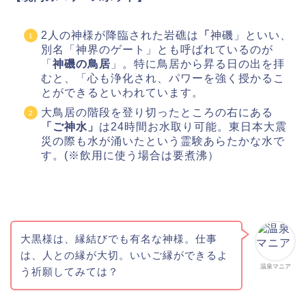
2人の神様が降臨された岩礁は
「
神磯」といい、
別名「神界のゲート」とも呼ばれているのが
「
神磯の鳥居
」。特に鳥居から昇る日の出を拝
むと、「心も浄化され、パワーを強く授かるこ
とができるといわれています。
大鳥居の階段を登り切ったところの右にある
「ご神水」
は24時間お水取り可能。東日本大震
災の際も水が涌いたという霊験あらたかな水で
す。(※飲用に使う場合は要煮沸）
大黒様は、縁結びでも有名な神様。仕事
は、人との縁が大切。いいご縁ができるよ
温泉マニア
う祈願してみては？