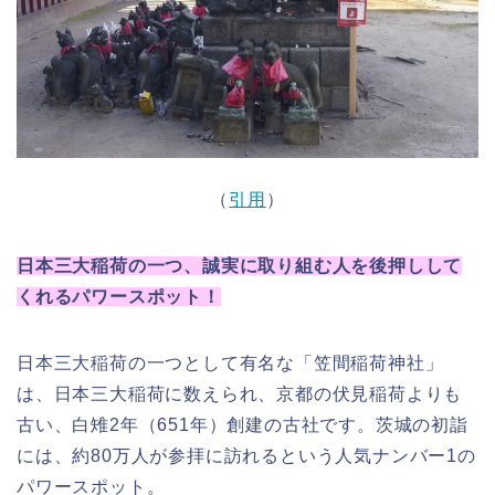
（
引用
）
日本三大稲荷の一つ、誠実に取り組む人を後押しして
くれるパワースポット！
日本三大稲荷の一つとして有名な「笠間稲荷神社」
は、
日本三大稲荷
に数えられ、京都の伏見稲荷よりも
古い、白雉2年（651年）創建の古社です。茨城の初詣
には、約80万人が参拝に訪れるという人気ナンバー1の
パワースポット。