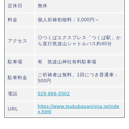
定休日
無休
料金
個人祈祷初穂料：3,000円～
◎つくばエクスプレス「つくば駅」か
アクセス
ら直行筑波山シャトルバス約40分
駐車場
有 筑波山神社有料駐車場
ご祈祷者は無料、1回につき普通車：
駐車料金
500円
電話
029-866-0502
https://www.tsukubasanjinja.jp/inde
URL
x.html