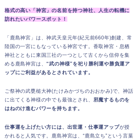
格式の高い「神宮」の名前を持つ神社、人生の転機に
訪れたいパワースポット！
「鹿島神宮」は、神武天皇元年(紀元前660年)創建、常
陸国の一宮にもなっている神宮です。香取神宮・息栖
神社とともに東国三社の一つとして古くから信仰を集
める鹿島神宮は、
“武の神様”を祀り勝利運や勝負運ア
ップにご利益があるとされています。
ご祭神の武甕槌大神(たけみかづちのおおかみ)で、神話
に出てくる神様の中でも最強とされ、
邪魔するものを
はねのけ進むパワーを持ちます。
仕事運を上げたい方には、出世運・仕事運アップ
が授
かれると人気です。鹿島神宮は、“鹿島立ち”という言葉