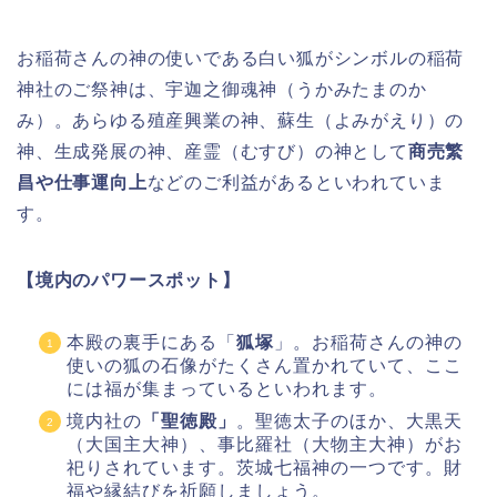
お稲荷さんの神の使いである白い狐がシンボルの稲荷
神社のご祭神は、宇迦之御魂神（うかみたまのか
み）。あらゆる殖産興業の神、蘇生（よみがえり）の
神、生成発展の神、産霊（むすび）の神として
商売繁
昌や仕事運向上
などのご利益があるといわれていま
す。
【境内のパワースポット】
本殿の裏手にある「
狐塚
」。お稲荷さんの神の
使いの狐の石像がたくさん置かれていて、ここ
には福が集まっているといわれます。
境内社の
「聖徳殿」
。聖徳太子のほか、大黒天
（大国主大神）、事比羅社（大物主大神）がお
祀りされています。茨城七福神の一つです。財
福や縁結びを祈願しましょう。