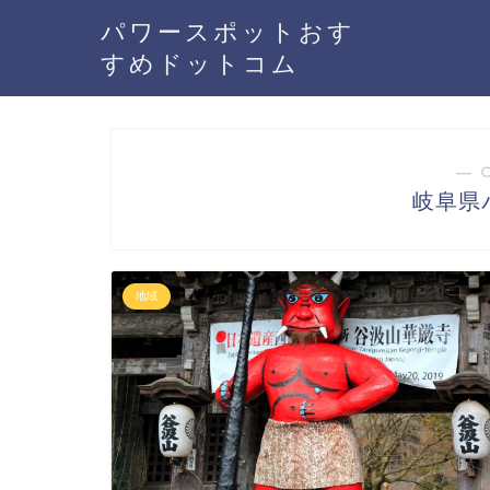
パワースポットおす
すめドットコム
― 
岐阜県
地域