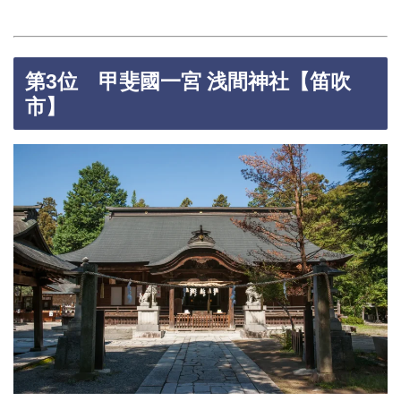
第3位 甲斐國一宮 浅間神社【笛吹
市】