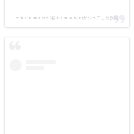
✴︎rinrinosanpo✴︎(@rinrinosanpo)がシェアした投稿