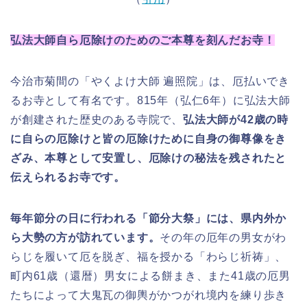
弘法大師自ら厄除けのためのご本尊を刻んだお寺！
今治市菊間の「やくよけ大師 遍照院」は、厄払いでき
るお寺として有名です。815年（弘仁6年）に弘法大師
が創建された歴史のある寺院で、
弘法大師が42歳の時
に自らの厄除けと皆の厄除けために自身の御尊像をき
ざみ、本尊として安置し、厄除けの秘法を残されたと
伝えられるお寺です。
毎年節分の日に行われる「節分大祭」には、県内外か
ら大勢の方が訪れています。
その年の厄年の男女がわ
らじを履いて厄を脱ぎ、福を授かる「わらじ祈祷」、
町内61歳（還暦）男女による餅まき、また41歳の厄男
たちによって大鬼瓦の御輿がかつがれ境内を練り歩き