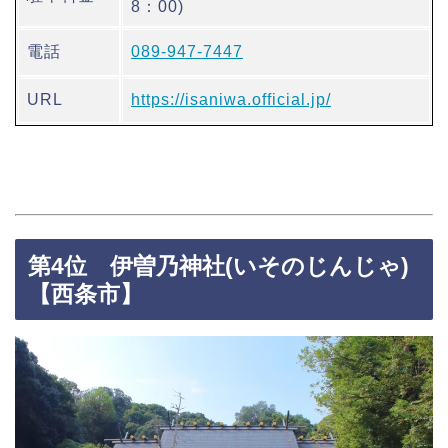
8：00)
電話
089-947-7447
URL
https://isaniwa.official.jp/
第4位 伊曽乃神社(いそのじんじゃ)
【西条市】