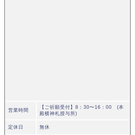
【ご祈願受付】8：30〜16：00 (本
営業時間
殿横神札授与所)
定休日
無休