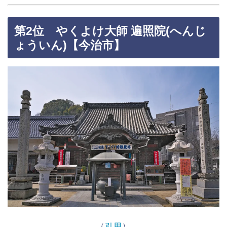
第2位 やくよけ大師 遍照院(へんじ
ょういん)【今治市】
（
引用
）