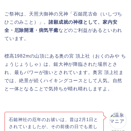
ご祭神は、天照大御神の兄神「石鎚毘古命（いしづち
ひこのみこと）」。
諸願成就の神様として、家内安
全・厄除開運・病気平癒
などのご利益があるといわれ
ています。
標高1982mの山頂にある
奥の宮 頂上社
（おくのみや ち
ょうじょうしゃ）
は、鎚大神が降臨された場所とさ
れ、最もパワーが強いとされています。
奥宮 頂上社ま
では、絶景が続くハイキングコースとして人気。自然
と一体となることで気持ちが晴れ晴れしますよ。
石鎚神社の厄年のお祓いは、昔は2月1日と
されていましたが、その前後の日でも差し