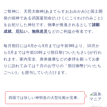
ご祭神に、天照大御神(あまてらすおおみかみ)と国土開
発の祖神である武国凝別命(たけくにこりわけのみこと)
をお祀りした神社です。物事が推進されるとして
諸願
成就、厄払い、無病息災
などのご利益が有名です。
毎月朔日には4月から9月までは午前9時より、10月か
ら3月までは午前10時より朔日祭(ついたちさい)が行わ
れます。家内安全、身体健康などの参拝を願ってお参
りに訪れてみては？月のお守りの「朔日御幣(ついたち
ごへい)」も授与していただけます。
四国では珍しい神明造の大型社殿が見事。