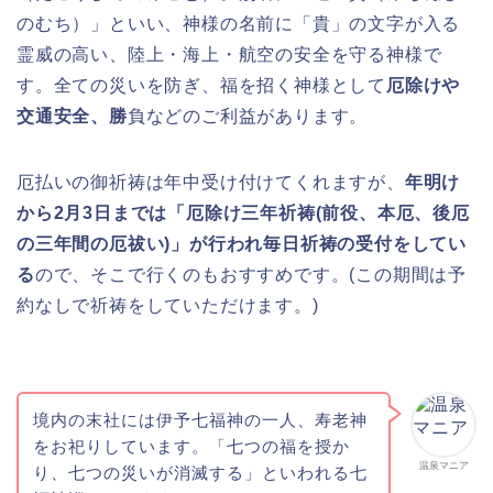
のむち）」といい、神様の名前に「貴」の文字が入る
霊威の高い、陸上・海上・航空の安全を守る神様で
す。全ての災いを防ぎ、福を招く神様として
厄除けや
交通安全、勝
負などのご利益があります。
厄払いの御祈祷は年中受け付けてくれますが、
年明け
から2月3日までは「厄除け三年祈祷(前役、本厄、後厄
の三年間の厄祓い)」が行われ毎日祈祷の受付をしてい
る
ので、そこで行くのもおすすめです。(この期間は予
約なしで祈祷をしていただけます。)
境内の末社には伊予七福神の一人、寿老神
をお祀りしています。「七つの福を授か
温泉マニア
り、七つの災いが消滅する」といわれる七