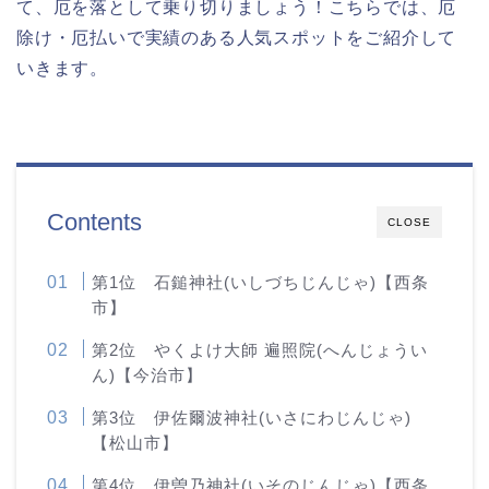
て、厄を落として乗り切りましょう！こちらでは、厄
除け・厄払いで実績のある人気スポットをご紹介して
いきます。
Contents
CLOSE
第1位 石鎚神社(いしづちじんじゃ)【西条
市】
第2位 やくよけ大師 遍照院(へんじょうい
ん)【今治市】
第3位 伊佐爾波神社(いさにわじんじゃ)
【松山市】
第4位 伊曽乃神社(いそのじんじゃ)【西条