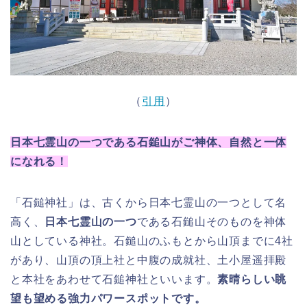
（
引用
）
日本七霊山の一つである石鎚山がご神体、自然と一体
になれる！
「
石鎚神社」は、古くから日本七霊山の一つとして名
高く、
日本七霊山の一つ
である石鎚山そのものを神体
山としている神社。
石鎚山のふもとから山頂までに4社
があり、
山頂の頂上社と中腹の成就社、
土小屋遥拝殿
と本社をあわせて石鎚神社といいます。
素晴らしい眺
望も望める強力パワースポットです。