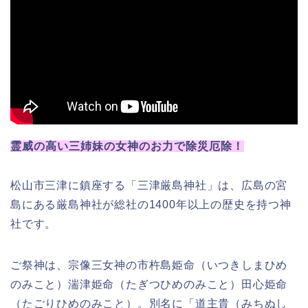
霊威の高い三姉妹の女神のお力で除災厄除！
松山市三津に鎮座する「三津厳島神社」は、広島の宮
島にある厳島神社が総社の1400年以上の歴史を持つ神
社です。
ご祭神は、宗像三女神の市杵島姫命（いつきしまひめ
のみこと）湍津姫命（たぎつひめのみこと）田心姫命
（たごりひめのみこと）。別名に「道主貴（みちぬし