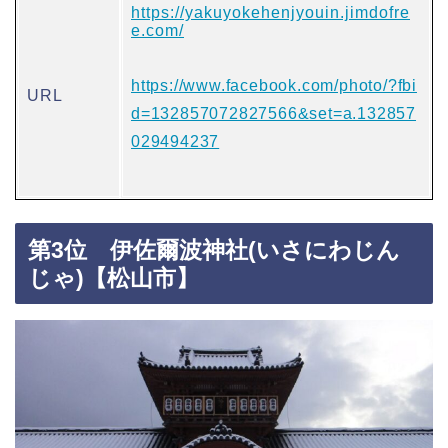
https://yakuyokehenjyouin.jimdofre
e.com/
https://www.facebook.com/photo/?fbi
URL
d=132857072827566&set=a.132857
029494237
第3位 伊佐爾波神社(いさにわじん
じゃ)【松山市】