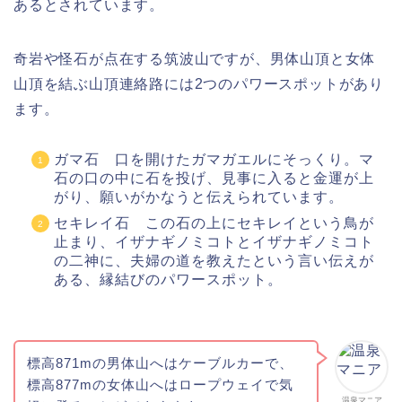
あるとされています。
奇岩や怪石が点在する筑波山ですが、男体山頂と女体
山頂を結ぶ山頂連絡路には2つのパワースポットがあり
ます。
ガマ石 口を開けたガマガエルにそっくり。マ
石の口の中に石を投げ、見事に入ると金運が上
がり、願いがかなうと伝えられています。
セキレイ石 この石の上にセキレイという鳥が
止まり、イザナギノミコトとイザナギノミコト
の二神に、夫婦の道を教えたという言い伝えが
ある、縁結びのパワースポット。
標高871mの男体山へはケーブルカーで、
標高877mの女体山へはロープウェイで気
温泉マニア