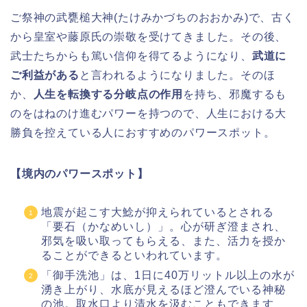
ご祭神の武甕槌大神(たけみかづちのおおかみ)で、古く
から皇室や藤原氏の崇敬を受けてきました。その後、
武士たちからも篤い信仰を得てるようになり、
武道に
ご利益がある
と言われるようになりました。そのほ
か、
人生を転換する分岐点の作用
を持ち、邪魔するも
のをはねのけ進むパワーを持つので、人生における大
勝負を控えている人におすすめのパワースポット。
【境内のパワースポット】
地震が起こす大鯰が抑えられているとされる
「要石（かなめいし）」。心が研ぎ澄まされ、
邪気を吸い取ってもらえる、また、活力を授か
ることができるといわれています。
「御手洗池」は、1日に40万リットル以上の水が
湧き上がり、水底が見えるほど澄んでいる神秘
の池。取水口より清水を汲むこともできます