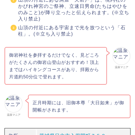
かびれ神宮のご祭神、立速日男命(たちはやひを
のみこと)が降り立ったと伝えられます。(※立ち
入り禁止)
山頂の付近にある宇宙まで光を放つという「石
柱」。(※立ち入り禁止)
御岩神社を参拝するだけでなく、見どころ
がたくさんの
御岩山登山がおすすめ！頂上
温泉マニア
まではハイキングコースがあり、拝殿から
片道約50分位で登れます。
正月時期には、旧御本尊「大日如来」が御
開帳がされます。
温泉マニア