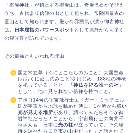
「御岩神社」が鎮座する御岩山は、奇岩怪石がそびえ
立ち、古代より信仰の山として祀られ、常陸国最古の
霊山として知られます。厳かな雰囲気が漂う御岩神社
は、
日本屈指のパワースポット
として県外からも多く
の観光客が訪れています。
その最強ともいわれる理由
国之常立尊（くにとこたちのみこと）大国主命
(おおくにぬしのみこと)をはじめ、188柱の神様
を祀っていることと、
「神仏を祀る唯一の社」
として、他に見られない信仰を持つこと。
アポロ14号の宇宙飛行士エドガー・ミッチェル
氏が宇宙から地球を眺めた時に、1か所から
強い
光が見える場所
があり、調べてみたらそこが御
岩神社だった！ことから。宇宙飛行士の向井千
秋さんも「日本に
光の柱
が立っていて、その場
所を調べたら日立市の山中だった」と話されて