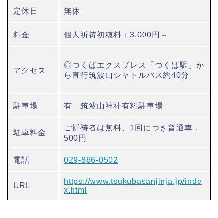
定休日
無休
料金
個人祈祷初穂料：3,000円～
◎つくばエクスプレス「つくば駅」か
アクセス
ら直行筑波山シャトルバス約40分
駐車場
有 筑波山神社有料駐車場
ご祈祷者は無料、1回につき普通車：
駐車料金
500円
電話
029-866-0502
https://www.tsukubasanjinja.jp/inde
URL
x.html