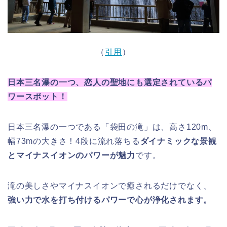
（
引用
）
日本三名瀑の一つ、恋人の聖地にも選定されているパ
ワースポット！
日本三名瀑の一つである「袋田の滝」は、高さ120m、
幅73mの大きさ！4段に流れ落ちる
ダイナミックな景観
とマイナスイオンのパワーが魅力
です。
滝の美しさやマイナスイオンで癒されるだけでなく、
強い力で水を打ち付けるパワーで心が浄化されます。