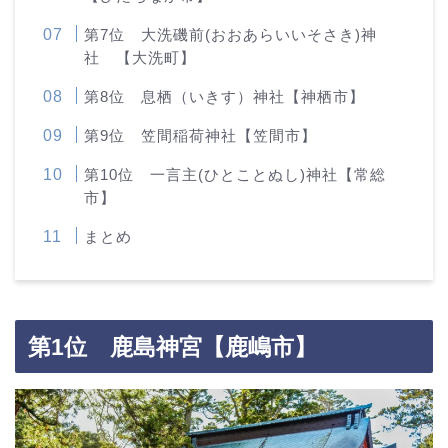
第7位 大洗磯前(おおあらいいそさき)神
社 【大洗町】
第8位 息栖（いきす）神社【神栖市】
第9位 笠間稲荷神社【笠間市】
第10位 一言主(ひとことぬし)神社【常総
市】
まとめ
第1位 鹿島神宮【鹿嶋市】