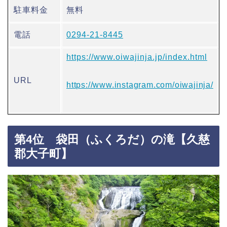
駐車料金
無料
電話
0294-21-8445
https://www.oiwajinja.jp/index.html
URL
https://www.instagram.com/oiwajinja/
第4位 袋田（ふくろだ）の滝【久慈
郡大子町】