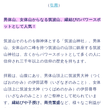
（
引用
）
男体山、女体山からなる筑波山、縁結びのパワースポ
ットとして人気！
筑波山そのものを御神体とする「筑波山神社」。男体
山、女体山の二峰を持つ筑波山の山頂に鎮座する筑波
山神社は、古くからパワースポットとして多くの人に
信仰され三千年以上の信仰の歴史を持ちます。
拝殿は、山腹にあり、男体山頂上に筑波男大神（つく
ばおのかみ）の伊弉諾尊（いざなぎのみこと）、女体
山頂上に筑波女大神（つくばめのかみ）の伊弉冊尊
（いざなみのみこと）がご祭神として祀られていま
す。
縁結びや子授け、商売繁盛
など、様々なご利益が