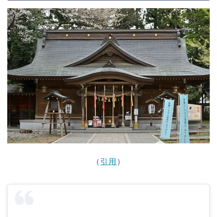
（
引用
）