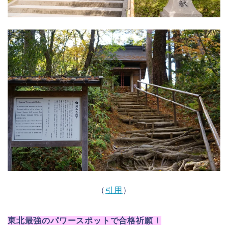
（
引用
）
東北最強のパワースポットで合格祈願
！