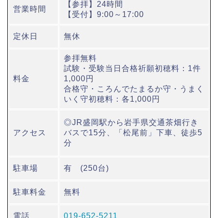
【参拝】24時間
営業時間
【受付】9:00～17:00
定休日
無休
参拝無料
試験・受験当日合格祈願初穂料：1件
料金
1,000円
合格守・ころんでたまるか守・うまく
いく守初穂料：各1,000円
◎JR盛岡駅から岩手県交通茶畑行き
アクセス
バスで15分、「松尾前」下車、徒歩5
分
駐車場
有 (250台)
駐車料金
無料
電話
019-652-5211