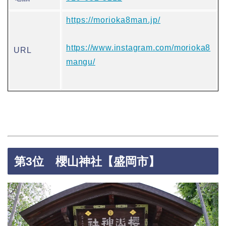
https://morioka8man.jp/
https://www.instagram.com/morioka8
URL
mangu/
第3位 櫻山神社【盛岡市】