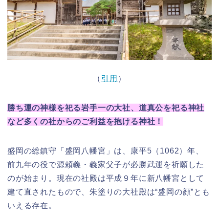
（
引用
）
勝ち運の神様を祀る岩手一の大社、道真公を祀る神社
など多くの社からのご利益を抱ける神社！
盛岡の総鎮守「盛岡八幡宮」は、康平5（1062）年、
前九年の役で源頼義・義家父子が必勝武運を祈願した
のが始まり。現在の社殿は平成９年に新八幡宮として
建て直されたもので、朱塗りの大社殿は“盛岡の顔”とも
いえる存在。