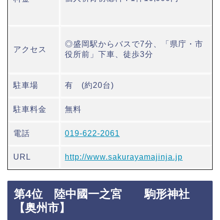
◎盛岡駅からバスで7分、「県庁・市
アクセス
役所前」下車、徒歩3分
駐車場
有 (約20台)
駐車料金
無料
電話
019-622-2061
URL
http://www.sakurayamajinja.jp
第4位 陸中國一之宮 駒形神社
【奥州市】