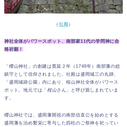
（
引用
）
神社全体がパワースポット、南部家11代の学問神に合
格祈願！
「櫻山神社」の創建は寛延２年（1749年）南部藩の総
鎮守として信仰されました。社殿は盛岡城三の丸跡、
「盛岡城跡公園」内にあり、桜山神社全体がパワース
ポット。地元では「
桜山
さん」と呼び親しまれていま
す。
櫻山神社では、盛岡藩開祖の南部信直公を始めとする
盛岡藩を治め繫栄に寄与した四柱のご祭神を祀ってい