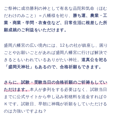
ご祭神に成功勝利の神として有名な品陀和気命（ほむ
だわけのみこと）＝八幡様を祀り、
勝ち運、
農業・工
業・商業・学問・衣食住など、日常生活に根差した所
願成就のご利益をいただけます。
盛岡八幡宮の広い境内には、12もの社が鎮座し、困り
ごとやお願いごとがあれば盛岡八幡宮に行けば解決で
きるともいわれているありがたい神社。
道真公を祀る
「盛岡天神社」もあるので、合格祈願もできます。
さらに、試験・受験当日の合格祈願のご祈祷もしてい
ただけます。
本人が参列をする必要はなく、試験当日
までに公式サイトから申し込み初穂料を送金すればＯ
Ｋです。試験日、早朝に神職が祈願をしていただける
のは力強いですよね？