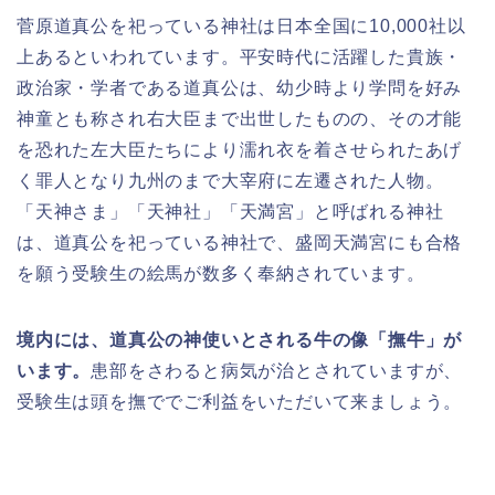
菅原道真公を祀っている神社は日本全国に10,000社以
上あるといわれています。平安時代に活躍した貴族・
政治家・学者である道真公は、幼少時より学問を好み
神童とも称され右大臣まで出世したものの、その才能
を恐れた左大臣たちにより濡れ衣を着させられたあげ
く罪人となり九州のまで大宰府に左遷された人物。
「天神さま」「天神社」「天満宮」と呼ばれる神社
は、道真公を祀っている神社で、盛岡天満宮にも合格
を願う受験生の絵馬が数多く奉納されています。
境内には、道真公の神使いとされる牛の像「撫牛」が
います。
患部をさわると病気が治とされていますが、
受験生は頭を撫ででご利益をいただいて来ましょう。