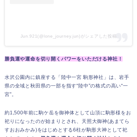
Jun.921(@lone_journey.jun)がシェアした投稿
勝負運や運命を切り開くパワーをいただける神社！
水沢公園内に鎮座する「陸中一宮 駒形神社」は、岩手
県の全域と秋田県の一部を指す“陸中”の格式の高い“一
宮”。
約1,500年前に駒ケ岳を御神体として山頂に駒形様をお
祀りになったのが始まりとされ、天照大御神(あまてら
すおおみかみ)をはじめとする6柱が駒形大神として祀