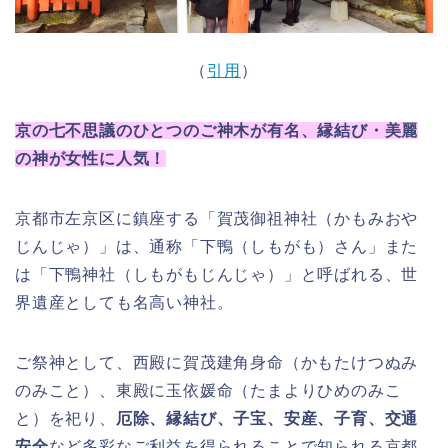
（
引用
）
京の七不思議のひとつのご神木が有名、縁結び・美麗
の神が女性に人気！
京都市左京区に鎮座する「賀茂御祖神社（かもみおや
じんじゃ）」は、通称「下鴨（しもがも）さん」また
は「下鴨神社（しもがもじんじゃ）」と呼ばれる、世
界遺産としても名高い神社。
ご祭神として、西殿に賀茂建角身命（かもたけつぬみ
のみこと）、東殿に玉依媛命
（たまよりひめのみこ
と）を祀り、
厄除、縁結び、子宝、安産、子育、交通
安全
など多彩なご利益を得られることで知られる京都