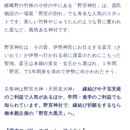
嵯峨野の竹林の小径の中にある「野宮神社」は、源氏
物語の一場面「野宮の別れ」でも有名な人気のスポッ
トです。美しい竹林やじゅうたんのような苔に覆われ
た庭など、風情ある神社です。
野宮神社は、その昔、伊勢神宮にお仕えする斎王（さ
いおう）が伊勢へ行かれる前に潔斎のためにこもった
聖地。斎王は未婚の皇女・女王から選ばれ、１年間、
「野宮」で1年間身を清めて伊勢に向かわれたそう。
主祭神は野宮大神（天照皇大神）、
縁結びや子宝安産
のご利益で人気があるほか、学問・進学のご利益でも
知られています。野宮神社で、縁結び祈願をするなら
御本殿左側の「野宮大黒天」へ。