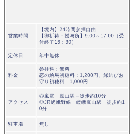
【境内】24時間参拝自由
営業時間
【御祈祷・授与所】9:00～17:00（受
付終了16：30）
定休日
年中無休
参拝料：無料
料金
恋の絵馬初穂料：1,200円、縁結びお
守り初穂料：1,000円
◎嵐電 嵐山駅→徒歩約10分
アクセス
◎JR嵯峨野線 嵯峨嵐山駅→徒歩約1
0分
駐車場
無し