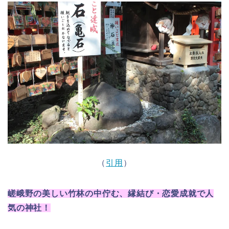
（
引用
）
嵯峨野の美しい竹林の中佇む、縁結び・恋愛成就で人
気の神社！