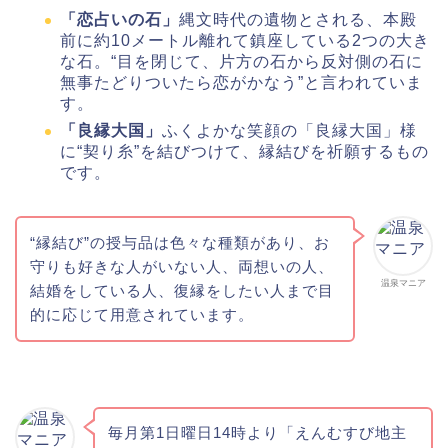
「恋占いの石」
縄文時代の遺物とされる、本殿
前に約10メートル離れて鎮座している2つの大き
な石。“目を閉じて、片方の石から反対側の石に
無事たどりついたら恋がかなう”と言われていま
す。
「良縁大国」
ふくよかな笑顔の「良縁大国」様
に“契り糸”を結びつけて、縁結びを祈願するもの
です。
“縁結び”の授与品は色々な種類があり、お
守りも好きな人がいない人、両想いの人、
温泉マニア
結婚をしている人、復縁をしたい人まで目
的に応じて用意されています。
毎月第1日曜日14時より「えんむすび地主