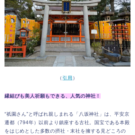
（
引用
）
縁結びも美人祈願もできる、人気の神社！
“祇園さん”と呼ばれ親しまれる「八坂神社」は、平安京
遷都（794年）以前より鎮座する古社。国宝である本殿
をはじめとした多数の摂社・末社を擁する見どころの