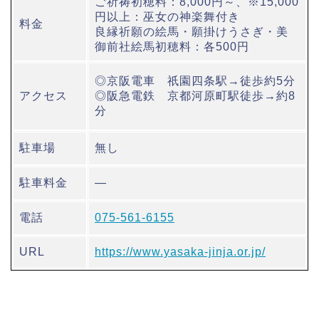
ご祈祷初穂料：8,000円～、※15,000
円以上：巫女の神楽舞付き
料金
良縁祈願の絵馬・願掛けうさぎ・美
御前社絵馬初穂料：各500円
◎京阪電車 祇園四条駅→徒歩約5分
アクセス
◎阪急電鉄 京都河原町駅徒歩→約8
分
駐車場
無し
駐車料金
―
電話
075-561-6155
URL
https://www.yasaka-jinja.or.jp/