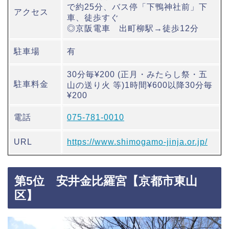
で約25分、バス停「下鴨神社前」下
アクセス
車、徒歩すぐ
◎京阪電車 出町柳駅→徒歩12分
駐車場
有
30分毎¥200 (正月・みたらし祭・五
駐車料金
山の送り火 等)1時間¥600以降30分毎
¥200
電話
075-781-0010
URL
https://www.shimogamo-jinja.or.jp/
第5位 安井金比羅宮【京都市東山
区】