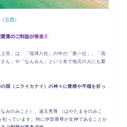
（
引用
）
恋愛運のご利益が有名！
波上宮」は、「琉球八社」の中の「第一位」、「琉
んさん」や「なんみん」という名で地元の人にも愛
神の国（ニライカナイ）の神々に豊穣や平穏を祈っ
なみのみこと）、速玉男尊 （はやたまをのみこ
を祀っています。特に伊弉冊尊が女神であることか