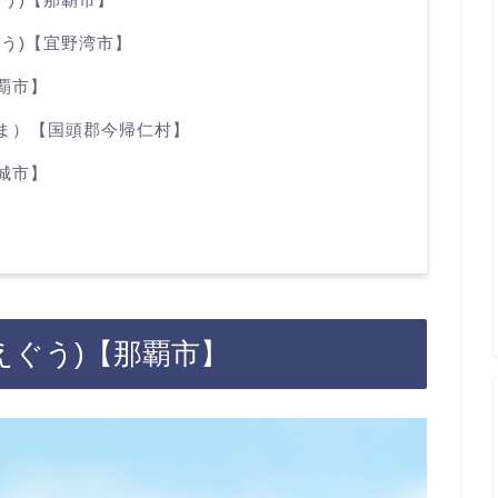
ぐう)【宜野湾市】
覇市】
ま）【国頭郡今帰仁村】
城市】
えぐう)【那覇市】