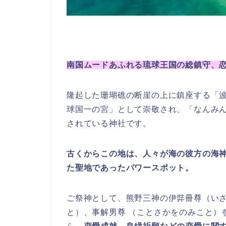
南国ムードあふれる琉球王国の総鎮守、
隆起した珊瑚礁の断崖の上に鎮座する「
球国一の宮」として崇敬され、「なんみ
されている神社です。
古くからこの地は、人々が海の彼方の海
た聖地であったパワースポット。
ご祭神として、熊野三神の伊弉冊尊（いざ
と）、事解男尊 （ことさかをのみこと）