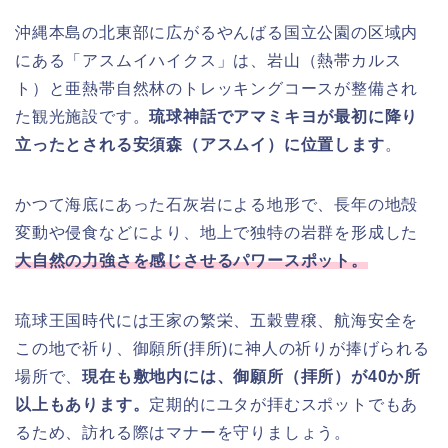
沖縄本島の北東部に広がるやんばる国立公園の区域内
にある「アスムイハイクス」は、岩山（熱帯カルス
ト）と亜熱帯自然林のトレッキングコースが整備され
た観光施設です。
琉球神話でアマミキヨが最初に降り
立ったとされる安須森（アスムイ）に位置します
。
かつて海底にあった石灰岩による地形で、長年の地殻
変動や侵食などにより、地上で独特の岩群を形成した
大自然の力強さを感じさせるパワースポット。
琉球王国時代には王家の繁栄、五穀豊穣、航海安全を
この地で祈り、御願所(拝所)に神人の祈りが捧げられる
場所で、
現在も敷地内には、御願所（拝所）が40か所
以上もあります。
定期的にユタが拝むスポットでもあ
るため、訪れる際はマナーを守りましょう。