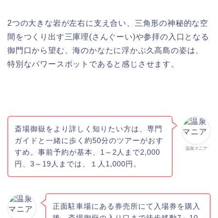
2つの大きな岩が左右に支え合い、三角形の神秘的な空
間をつくり出す三庫理(さんぐーい)や参拝の入口となる
御門口から望む、海のかなたに浮かぶ久高島の姿は、
特別なパワースポットであると感じさせます。
斎場御嶽をより詳しく知りたい方は、専門
ガイドと一緒に歩く約50分のツアーがおす
温泉マニア
すめ。事前予約が基本、1～2人まで2,000
円、3～19人までは、１人1,000円。
正面駐車場にある券売所にて入場券を購入
後、斎場御嶽の入り口まで徒歩移動7～10