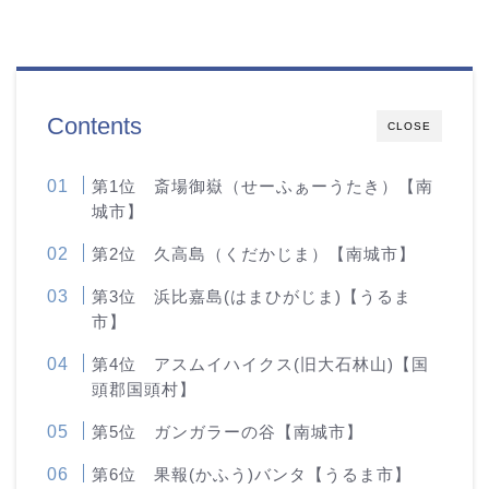
Contents
CLOSE
第1位 斎場御嶽（せーふぁーうたき）【南
城市】
第2位 久高島（くだかじま）【南城市】
第3位 浜比嘉島(はまひがじま)【うるま
市】
第4位 アスムイハイクス(旧大石林山)【国
頭郡国頭村】
第5位 ガンガラーの谷【南城市】
第6位 果報(かふう)バンタ【うるま市】