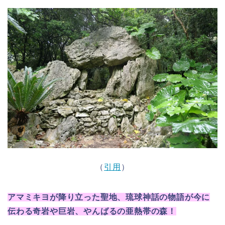
（
引用
）
アマミキヨが降り立った聖地、琉球神話の物語が今に
伝わる奇岩や巨岩、やんばるの亜熱帯の森！