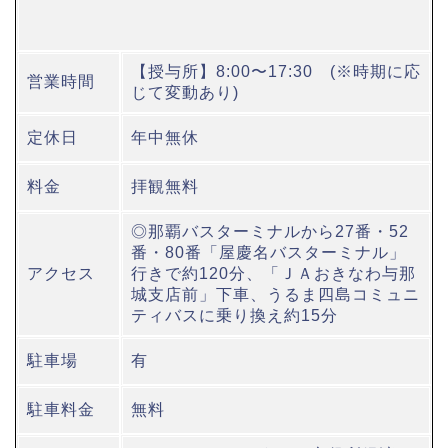
【授与所】8:00〜17:30 (※時期に応
営業時間
じて変動あり)
定休日
年中無休
料金
拝観無料
◎那覇バスターミナルから27番・52
番・80番「屋慶名バスターミナル」
アクセス
行きで約120分、「ＪＡおきなわ与那
城支店前」下車、うるま四島コミュニ
ティバスに乗り換え約15分
駐車場
有
駐車料金
無料