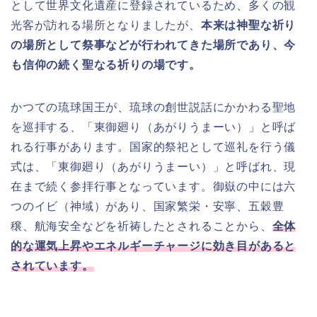
として世界文化遺産に登録されているため、多くの観
光客が訪れる場所となりましたが、
本来は神聖な祈り
の場所として祭事などが行われてきた場所であり、今
も信仰の続く聖なる祈りの場です。
かつての琉球国王が、琉球の創世説話にかかわる聖地
を巡拝する、「東御廻り（あがりうまーい）」と呼ば
れる行事があります。国家的祭祀として巡礼を行う儀
式は、「東御廻り（あがりうまーい）」と呼ばれ、現
在まで続く参拝行事となっています。御嶽の中には六
つのイビ（神域）があり、国家繁栄・安寧、五穀豊
穣、航海安全などを祈祷したとされることから、
全体
的な運気上昇やエネルギーチャージに効き目があると
されています。