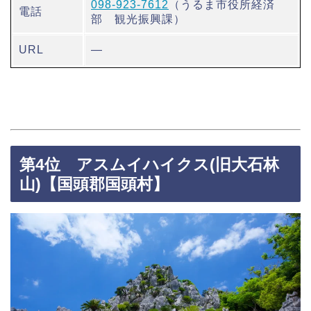
098-923-7612
（うるま市役所経済
電話
部 観光振興課）
URL
―
第4位 アスムイハイクス(旧大石林
山)【国頭郡国頭村】