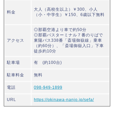
大人（高校生以上）￥300、小人
料金
（小・中学生）￥150、6歳以下無料
◎那覇空港より車で約50分
◎那覇バスターミナル７番のりばで
アクセス
東陽バス338番「斎場御嶽線」乗車
（約60分）、「斎場御嶽入口」下車
徒歩約10分
駐車場
有 (約100台)
駐車料金
無料
電話
098-949-1899
URL
https://okinawa-nanjo.jp/sefa/