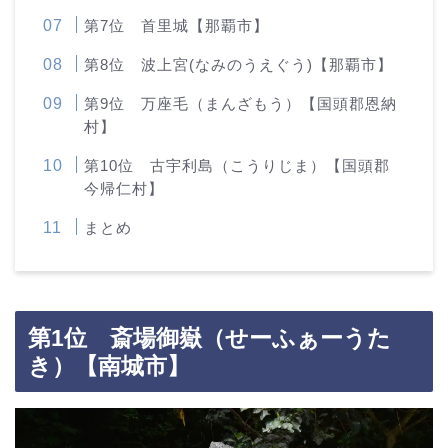
第7位 首里城【那覇市】
第8位 波上宮(なみのうえぐう)【那覇市】
第9位 万座毛（まんざもう）【国頭郡恩納
村】
第10位 古宇利島（こうりじま）【国頭郡
今帰仁村】
まとめ
第1位 斎場御嶽（せーふぁーうた
き）【南城市】